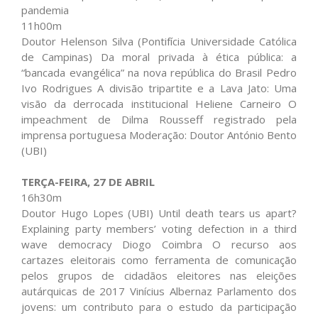
pandemia
11h00m
Doutor Helenson Silva (Pontifícia Universidade Católica
de Campinas) Da moral privada à ética pública: a
“bancada evangélica” na nova república do Brasil Pedro
Ivo Rodrigues A divisão tripartite e a Lava Jato: Uma
visão da derrocada institucional Heliene Carneiro O
impeachment de Dilma Rousseff registrado pela
imprensa portuguesa Moderação: Doutor António Bento
(UBI)
TERÇA-FEIRA, 27 DE ABRIL
16h30m
Doutor Hugo Lopes (UBI) Until death tears us apart?
Explaining party members’ voting defection in a third
wave democracy Diogo Coimbra O recurso aos
cartazes eleitorais como ferramenta de comunicação
pelos grupos de cidadãos eleitores nas eleições
autárquicas de 2017 Vinícius Albernaz Parlamento dos
jovens: um contributo para o estudo da participação