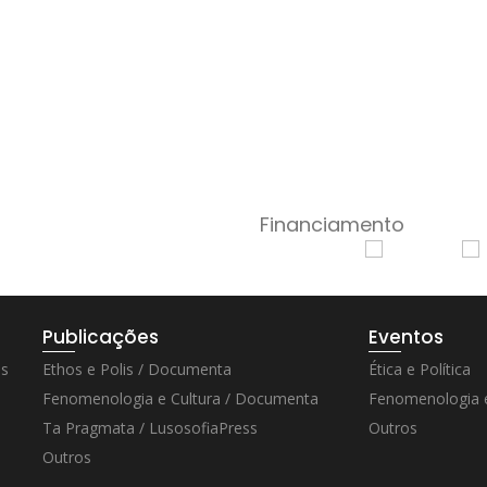
Financiamento
Publicações
Eventos
os
Ethos e Polis / Documenta
Ética e Política
Fenomenologia e Cultura / Documenta
Fenomenologia e
Ta Pragmata / LusosofiaPress
Outros
Outros