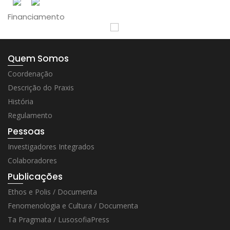
Financiamento
Quem Somos
Coordenação
Descrição do Praxis
História
Regulamento
Pessoas
Investigadores Integrados
Colaboradores
Publicações
Ethos e Polis / Documenta
Fenomenologia e Cultura / Documenta
Ta Pragmata / LusosofiaPress