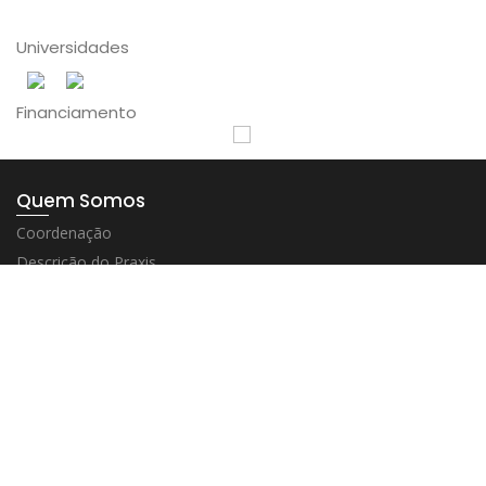
Universidades
Financiamento
Quem Somos
Coordenação
Descrição do Praxis
História
Regulamento
Pessoas
Investigadores Integrados
Colaboradores
Publicações
Ethos e Polis / Documenta