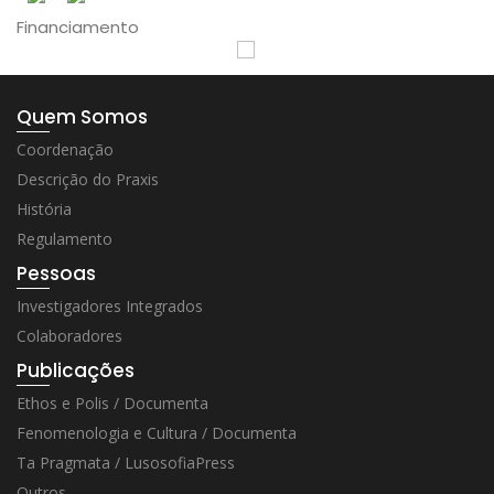
Financiamento
Quem Somos
Coordenação
Descrição do Praxis
História
Regulamento
Pessoas
Investigadores Integrados
Colaboradores
Publicações
Ethos e Polis / Documenta
Fenomenologia e Cultura / Documenta
Ta Pragmata / LusosofiaPress
Outros