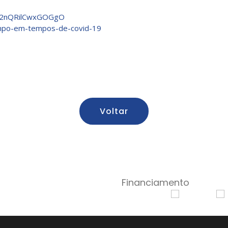
0HJ2nQRilCwxGOGgO
tempo-em-tempos-de-covid-19
Voltar
Financiamento