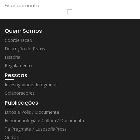
Financiamento
Quem Somos
Coordenação
Descrição do Praxis
História
Regulamento
Pessoas
Investigadores Integrados
Colaboradores
Publicações
Ethos e Polis / Documenta
Fenomenologia e Cultura / Documenta
Ta Pragmata / LusosofiaPress
Outros