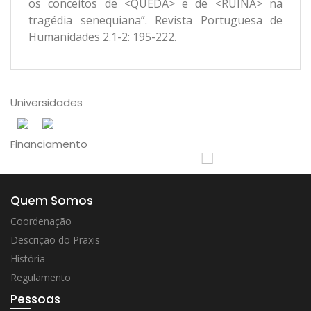
os conceitos de <QUEDA> e de <RUÍNA> na
tragédia senequiana”. Revista Portuguesa de
Humanidades 2.1-2: 195-222.
Universidades
Financiamento
Quem Somos
Coordenação
Descrição do Praxis
História
Regulamento
Pessoas