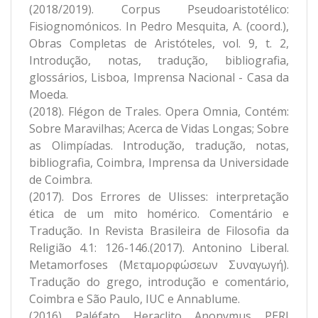
(2018/2019). Corpus Pseudoaristotélico:
Fisiognomónicos. In Pedro Mesquita, A. (coord.),
Obras Completas de Aristóteles, vol. 9, t. 2,
Introdução, notas, tradução, bibliografia,
glossários, Lisboa, Imprensa Nacional - Casa da
Moeda.
(2018). Flégon de Trales. Opera Omnia, Contém:
Sobre Maravilhas; Acerca de Vidas Longas; Sobre
as Olimpíadas. Introdução, tradução, notas,
bibliografia, Coimbra, Imprensa da Universidade
de Coimbra.
(2017). Dos Errores de Ulisses: interpretação
ética de um mito homérico. Comentário e
Tradução. In Revista Brasileira de Filosofia da
Religião 4.1: 126-146.(2017). Antonino Liberal.
Metamorfoses (Μεταμορφώσεων Συναγωγή).
Tradução do grego, introdução e comentário,
Coimbra e São Paulo, IUC e Annablume.
(2016). Paléfato. Heraclito. Anonymus. PERI