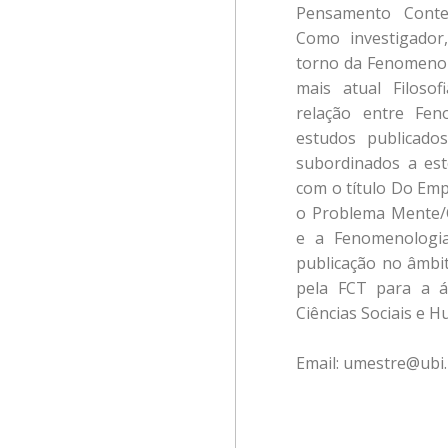
Pensamento Conte
Como investigador
torno da Fenomenolo
mais atual Filos
relação entre Fen
estudos publicado
subordinados a est
com o título Do Emp
o Problema Mente/C
e a Fenomenologia
publicação no âmbi
pela FCT para a ár
Ciências Sociais e 
Email: umestre@ubi.