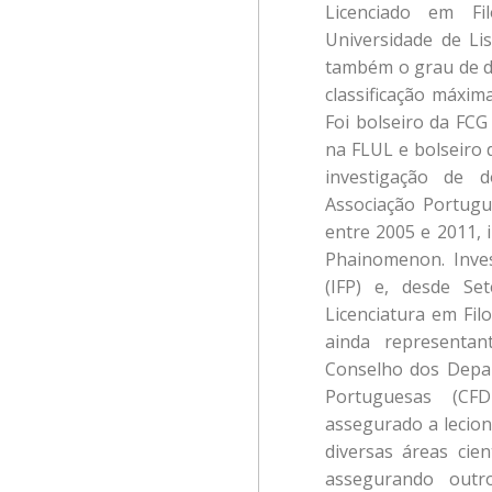
Licenciado em Fi
Universidade de Li
também o grau de d
classificação máxim
Foi bolseiro da FCG
na FLUL e bolseiro
investigação de 
Associação Portugu
entre 2005 e 2011, 
Phainomenon. Invest
(IFP) e, desde S
Licenciatura em Filo
ainda representa
Conselho dos Depar
Portuguesas (CF
assegurado a lecion
diversas áreas cien
assegurando outro