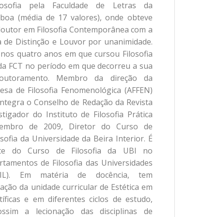
losofia pela Faculdade de Letras da
sboa (média de 17 valores), onde obteve
outor em Filosofia Contemporânea com a
a de Distinção e Louvor por unanimidade.
 nos quatro anos em que cursou Filosofia
 da FCT no período em que decorreu a sua
doutoramento. Membro da direção da
esa de Filosofia Fenomenológica (AFFEN)
integra o Conselho de Redação da Revista
igador do Instituto de Filosofia Prática
etembro de 2009, Diretor do Curso de
sofia da Universidade da Beira Interior. É
nte do Curso de Filosofia da UBI no
tamentos de Filosofia das Universidades
DIL). Em matéria de docência, tem
ação da unidade curricular de Estética em
tíficas e em diferentes ciclos de estudo,
ssim a lecionação das disciplinas de